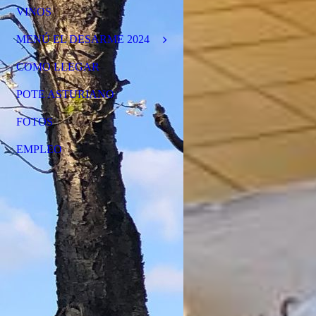
VINOS
MENÚ EL DESARME 2024
COMO LLEGAR
POTE ASTURIANO
FOTOS
EMPLEO