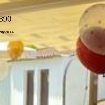
890
Regueras.