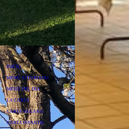
INICIO
MENÚ ASTURIANO
MENÚ DEL DIA
LA CARTA
CARTA VEGANA
CARTA INFANTIL